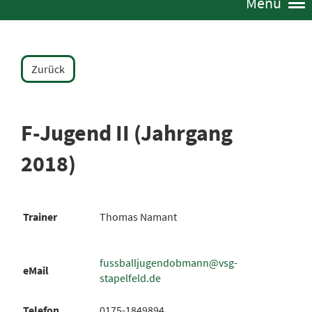
Menü
Zurück
F-Jugend II (Jahrgang
2018)
Trainer
Thomas Namant
fussballjugendobmann@vsg-
eMail
stapelfeld.de
Telefon
0175-1849894