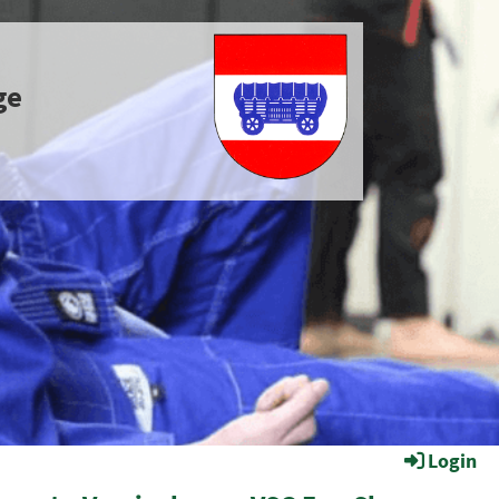
ge
Login