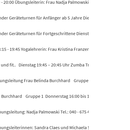
- 20:00 Übungsleiterin: Frau Nadja Palmowski Kraft- und Ausdauert
der Geräteturnen für Anfänger ab 5 Jahre Dienstag um 16:00 bis 17:
der Geräteturnen für Fortgeschrittene Dienstag um 17:00 bis 18:00 
15 - 19:45 Yogalehrerin: Frau Kristina Franzen Yoga tut gut, macht..
nd fit.. Dienstag 19:45 – 20:45 Uhr Zumba Trainerin: Melanie Duffe
bungsleitung Frau Belinda Burchhard Gruppe 1 Donnerstag 16:00 bi
a Burchhard Gruppe 1 Donnerstag 16:00 bis 17:00 Uhr Gruppe 2 Do
ngsleitung: Nadja Palmowski Tel.: 040 - 675 42 22 Training für...
bungsleiterinnen: Sandra Claes und Michaela Siedenburg - Kraft- u.