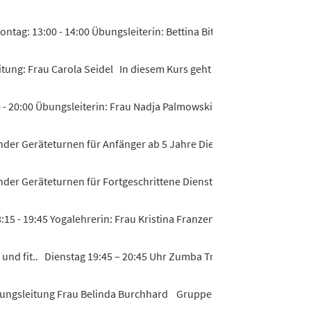
ntag: 13:00 - 14:00 Übungsleiterin: Bettina Bitel Der Kurs wend...
itung: Frau Carola Seidel In diesem Kurs geht es nicht nur darum...
- 20:00 Übungsleiterin: Frau Nadja Palmowski Kraft- und Ausdauert
der Geräteturnen für Anfänger ab 5 Jahre Dienstag um 16:00 bis 17:
der Geräteturnen für Fortgeschrittene Dienstag um 17:00 bis 18:00 
15 - 19:45 Yogalehrerin: Frau Kristina Franzen Yoga tut gut, macht..
nd fit.. Dienstag 19:45 – 20:45 Uhr Zumba Trainerin: Melanie Duffe
bungsleitung Frau Belinda Burchhard Gruppe 1 Donnerstag 16:00 bi