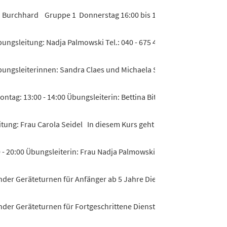
a Burchhard Gruppe 1 Donnerstag 16:00 bis 17:00 Uhr Gruppe 2 Do
ngsleitung: Nadja Palmowski Tel.: 040 - 675 42 22 Training für...
bungsleiterinnen: Sandra Claes und Michaela Siedenburg - Kraft- u.
ntag: 13:00 - 14:00 Übungsleiterin: Bettina Bitel Der Kurs wend...
itung: Frau Carola Seidel In diesem Kurs geht es nicht nur darum...
- 20:00 Übungsleiterin: Frau Nadja Palmowski Kraft- und Ausdauert
der Geräteturnen für Anfänger ab 5 Jahre Dienstag um 16:00 bis 17:
der Geräteturnen für Fortgeschrittene Dienstag um 17:00 bis 18:00 