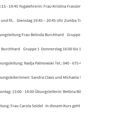
15 - 19:45 Yogalehrerin: Frau Kristina Franzen Yoga tut gut, macht..
nd fit.. Dienstag 19:45 – 20:45 Uhr Zumba Trainerin: Melanie Duffe
bungsleitung Frau Belinda Burchhard Gruppe 1 Donnerstag 16:00 bi
a Burchhard Gruppe 1 Donnerstag 16:00 bis 17:00 Uhr Gruppe 2 Do
ngsleitung: Nadja Palmowski Tel.: 040 - 675 42 22 Training für...
bungsleiterinnen: Sandra Claes und Michaela Siedenburg - Kraft- u.
ntag: 13:00 - 14:00 Übungsleiterin: Bettina Bitel Der Kurs wend...
itung: Frau Carola Seidel In diesem Kurs geht es nicht nur darum...