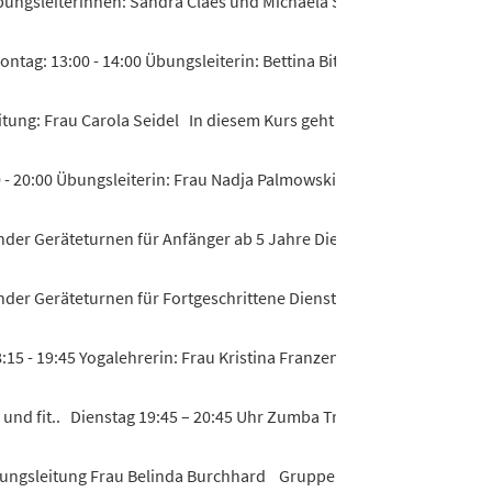
bungsleiterinnen: Sandra Claes und Michaela Siedenburg - Kraft- u.
ntag: 13:00 - 14:00 Übungsleiterin: Bettina Bitel Der Kurs wend...
itung: Frau Carola Seidel In diesem Kurs geht es nicht nur darum...
- 20:00 Übungsleiterin: Frau Nadja Palmowski Kraft- und Ausdauert
der Geräteturnen für Anfänger ab 5 Jahre Dienstag um 16:00 bis 17:
der Geräteturnen für Fortgeschrittene Dienstag um 17:00 bis 18:00 
15 - 19:45 Yogalehrerin: Frau Kristina Franzen Yoga tut gut, macht..
nd fit.. Dienstag 19:45 – 20:45 Uhr Zumba Trainerin: Melanie Duffe
bungsleitung Frau Belinda Burchhard Gruppe 1 Donnerstag 16:00 bi