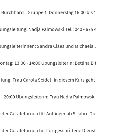
a Burchhard Gruppe 1 Donnerstag 16:00 bis 17:00 Uhr Gruppe 2 Do
ngsleitung: Nadja Palmowski Tel.: 040 - 675 42 22 Training für...
bungsleiterinnen: Sandra Claes und Michaela Siedenburg - Kraft- u.
ntag: 13:00 - 14:00 Übungsleiterin: Bettina Bitel Der Kurs wend...
itung: Frau Carola Seidel In diesem Kurs geht es nicht nur darum...
- 20:00 Übungsleiterin: Frau Nadja Palmowski Kraft- und Ausdauert
der Geräteturnen für Anfänger ab 5 Jahre Dienstag um 16:00 bis 17:
der Geräteturnen für Fortgeschrittene Dienstag um 17:00 bis 18:00 